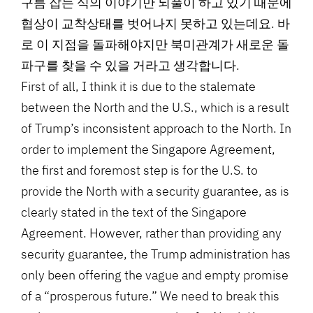
구름 잡는 식의 이야기만 되풀이 하고 있기 때문에
협상이 교착상태를 벗어나지 못하고 있는데요. 바
로 이 지점을 돌파해야지만 북미관계가 새로운 돌
파구를 찾을 수 있을 거라고 생각합니다.
First of all, I think it is due to the stalemate
between the North and the U.S., which is a result
of Trump’s inconsistent approach to the North. In
order to implement the Singapore Agreement,
the first and foremost step is for the U.S. to
provide the North with a security guarantee, as is
clearly stated in the text of the Singapore
Agreement. However, rather than providing any
security guarantee, the Trump administration has
only been offering the vague and empty promise
of a “prosperous future.” We need to break this