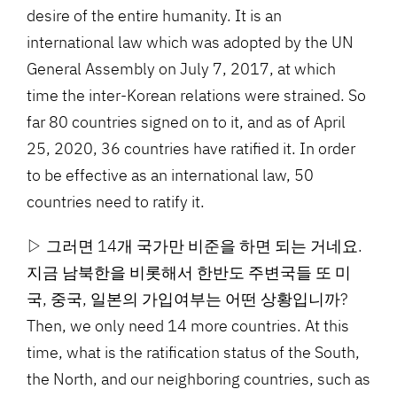
desire of the entire humanity. It is an
international law which was adopted by the UN
General Assembly on July 7, 2017, at which
time the inter-Korean relations were strained. So
far 80 countries signed on to it, and as of April
25, 2020, 36 countries have ratified it. In order
to be effective as an international law, 50
countries need to ratify it.
▷ 그러면 14개 국가만 비준을 하면 되는 거네요.
지금 남북한을 비롯해서 한반도 주변국들 또 미
국, 중국, 일본의 가입여부는 어떤 상황입니까?
Then, we only need 14 more countries. At this
time, what is the ratification status of the South,
the North, and our neighboring countries, such as