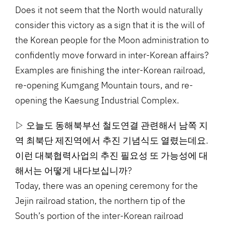
Does it not seem that the North would naturally
consider this victory as a sign that it is the will of
the Korean people for the Moon administration to
confidently move forward in inter-Korean affairs?
Examples are finishing the inter-Korean railroad,
re-opening Kumgang Mountain tours, and re-
opening the Kaesung Industrial Complex.
▷ 오늘도 동해북부선 철도연결 관련해서 남쪽 지
역 최북단 제진역에서 추진 기념식도 열렸는데요.
이런 대북협력사업의 추진 필요성 또 가능성에 대
해서는 어떻게 내다보십니까?
Today, there was an opening ceremony for the
Jejin railroad station, the northern tip of the
South’s portion of the inter-Korean railroad